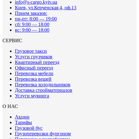
info@s-cargo.kyiv.ua
Киев, ул.Керченская 4, оф.13
Прием заказов:
пн-пт: 8:00 — 19:00
сб: 9:00 — 18:00
вс: 9:00 — 18:00
СЕРВИС
Грузовое такси
Услуги грузчиков
Квартирный переезд
Офисный переезд
Перевозка мебели
Перевозка вещей
Перевозка холодильников
Доставка стройматериалов
Услуги мувинга
О НАС
Акции
Тарифы
Грузовой бус
Грузоперевозки фургоном