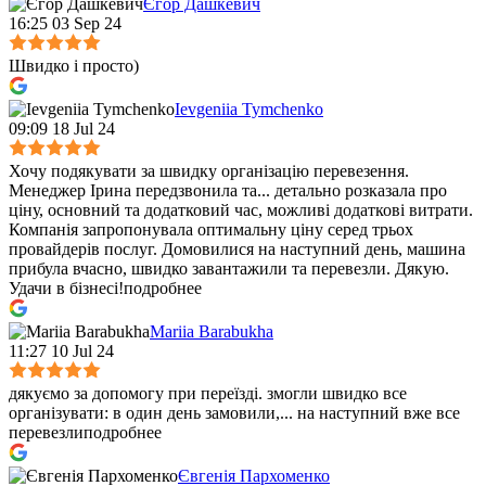
Єгор Дашкевич
16:25 03 Sep 24
Швидко і просто)
Ievgeniia Tymchenko
09:09 18 Jul 24
Хочу подякувати за швидку організацію перевезення.
Менеджер Ірина передзвонила та
...
детально розказала про
ціну, основний та додатковий час, можливі додаткові витрати.
Компанія запропонувала оптимальну ціну серед трьох
провайдерів послуг. Домовилися на наступний день, машина
прибула вчасно, швидко завантажили та перевезли. Дякую.
Удачи в бізнесі!
подробнее
Mariia Barabukha
11:27 10 Jul 24
дякуємо за допомогу при переїзді. змогли швидко все
організувати: в один день замовили,
...
на наступний вже все
перевезли
подробнее
Євгенія Пархоменко