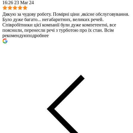
16:26 23 Mar 24
Дякую за чудову роботу. Помірні ціни ,якісне обслуговування.
Було дуже багато
...
негабаритних, великих речей.
Співробітники цієї компанії були дуже компетентні, все
пояснили, перенесли речі з турботою про їх стан. Всім
рекомендую
подробнее