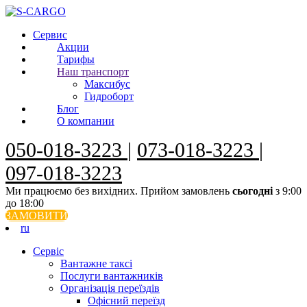
Сервис
Акции
Тарифы
Наш транспорт
Максибус
Гидроборт
Блог
О компании
050-018-3223
|
073-018-3223
|
097-018-3223
Ми працюємо без вихідних. Прийом замовлень
сьогодні
з 9:00
до 18:00
ЗАМОВИТИ
ru
Сервiс
Вантажне таксі
Послуги вантажників
Організація переїздів
Офісний переїзд