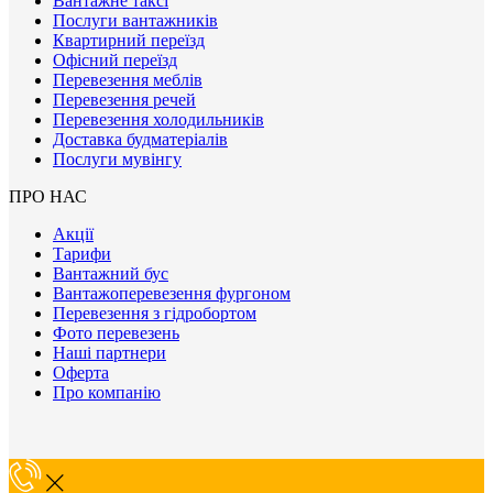
Вантажне таксі
Послуги вантажників
Квартирний переїзд
Офісний переїзд
Перевезення меблів
Перевезення речей
Перевезення холодильників
Доставка будматеріалів
Послуги мувінгу
ПРО НАС
Акції
Тарифи
Вантажний бус
Вантажоперевезення фургоном
Перевезення з гідробортом
Фото перевезень
Наші партнери
Оферта
Про компанію