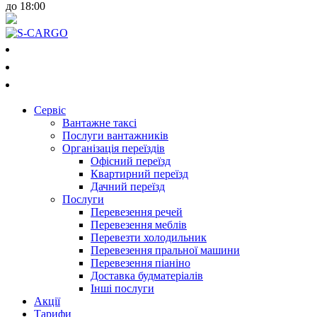
до 18:00
050-018-3223
073-018-3223
097-018-3223
Сервiс
Вантажне таксі
Послуги вантажників
Організація переїздів
Офісний переїзд
Квартирний переїзд
Дачний переїзд
Послуги
Перевезення речей
Перевезення меблів
Перевезти холодильник
Перевезення пральної машини
Перевезення піаніно
Доставка будматеріалів
Інші послуги
Акції
Тарифи