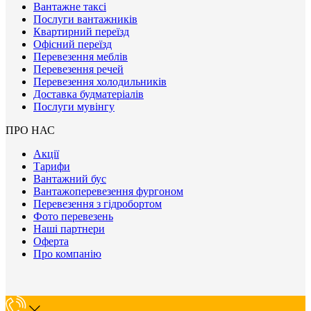
Вантажне таксі
Послуги вантажників
Квартирний переїзд
Офісний переїзд
Перевезення меблів
Перевезення речей
Перевезення холодильників
Доставка будматеріалів
Послуги мувінгу
ПРО НАС
Акції
Тарифи
Вантажний бус
Вантажоперевезення фургоном
Перевезення з гідробортом
Фото перевезень
Наші партнери
Оферта
Про компанію