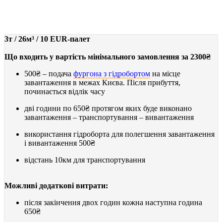
від 2300₴
3т / 26м³ / 10 EUR-палет
Що входить у вартість мінімального замовлення за 2300₴
500₴
– подача
фургона з гідробортом
на місце
завантаження в межах Києва. Після прибуття,
починається відлік часу
дві години по
650₴
протягом яких буде виконано
завантаження – транспортування – вивантаження
використання гідроборта для полегшення завантаження
і вивантаження
500₴
відстань 10км для транспортування
Можливі додаткові витрати:
після закінчення двох годин кожна наступна година
650₴