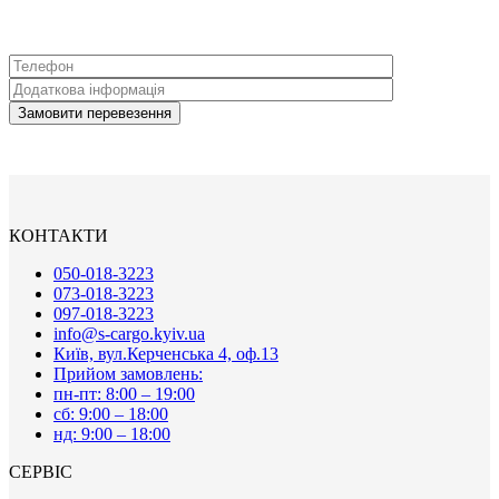
КОНТАКТИ
050-018-3223
073-018-3223
097-018-3223
info@s-cargo.kyiv.ua
Київ, вул.Керченська 4, оф.13
Прийом замовлень:
пн-пт: 8:00 – 19:00
сб: 9:00 – 18:00
нд: 9:00 – 18:00
СЕРВІС