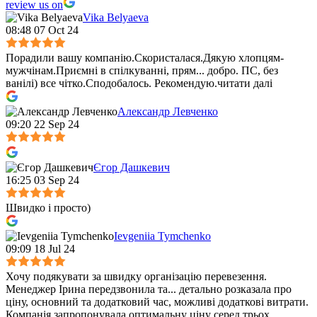
review us on
Vika Belyaeva
08:48 07 Oct 24
Порадили вашу компанію.Скористалася.Дякую хлопцям-
мужчінам.Приємні в спілкуванні, прям
...
добро. ПС, без
ванілі) все чітко.Сподобалось. Рекомендую.
читати далі
Александр Левченко
09:20 22 Sep 24
Єгор Дашкевич
16:25 03 Sep 24
Швидко і просто)
Ievgeniia Tymchenko
09:09 18 Jul 24
Хочу подякувати за швидку організацію перевезення.
Менеджер Ірина передзвонила та
...
детально розказала про
ціну, основний та додатковий час, можливі додаткові витрати.
Компанія запропонувала оптимальну ціну серед трьох