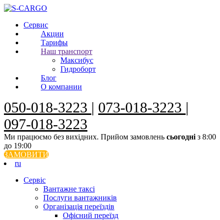
Сервис
Акции
Тарифы
Наш транспорт
Максибус
Гидроборт
Блог
О компании
050-018-3223
|
073-018-3223
|
097-018-3223
Ми працюємо без вихідних. Прийом замовлень
сьогодні
з 8:00
до 19:00
ЗАМОВИТИ
ru
Сервiс
Вантажне таксі
Послуги вантажників
Організація переїздів
Офісний переїзд