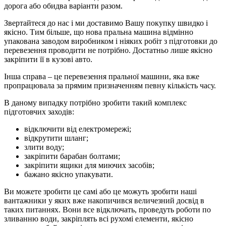
дорога або обидва варіанти разом.
Звертайтеся до нас і ми доставимо Вашу покупку швидко і
якісно. Тим більше, що нова пральна машина відмінно
упакована заводом виробником і ніяких робіт з підготовки до
перевезення проводити не потрібно. Достатньо лише якісно
закріпити її в кузові авто.
Інша справа – це перевезення пральної машини, яка вже
пропрацювала за прямим призначенням певну кількість часу.
В даному випадку потрібно зробити такий комплекс
підготовчих заходів:
відключити від електромережі;
відкрутити шланг;
злити воду;
закріпити барабан болтами;
закріпити ящики для миючих засобів;
бажано якісно упакувати.
Ви можете зробити це самі або це можуть зробити наші
вантажники у яких вже накопичився величезний досвід в
таких питаннях. Вони все відключать, проведуть роботи по
зливанню води, закріплять всі рухомі елементи, якісно