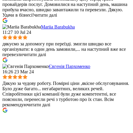
провайдерів послуг. Домовилися на наступний день, машина
прибула вчасно, швидко завантажили та перевезли. Дякую.
Удачи в бізнесі!
читати далі
Mariia Barabukha
11:27 10 Jul 24
дякуємо за допомогу при переїзді. змогли швидко все
організувати: в один день замовили,
...
на наступний вже все
перевезли
читати далі
Євгенія Пархоменко
16:26 23 Mar 24
Дякую за чудову роботу. Помірні ціни ,якісне обслуговування.
Було дуже багато
...
негабаритних, великих речей.
Співробітники цієї компанії були дуже компетентні, все
пояснили, перенесли речі з турботою про їх стан. Всім
рекомендую
читати далі