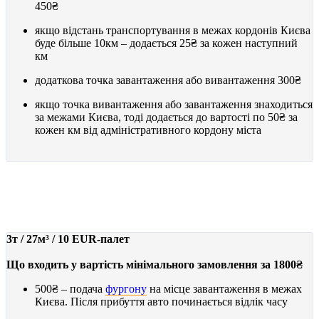
450₴
якщо відстань транспортування в межах кордонів Києва
буде більше 10км – додається
25₴
за кожен наступний
км
додаткова точка завантаження або вивантаження
300₴
якщо точка вивантаження або завантаження знаходиться
за межами Києва, тоді додається до вартості по
50₴
за
кожен км від адміністративного кордону міста
ФУРГОН
від 1800₴
3т / 27м³ / 10 EUR-палет
Що входить у вартість мінімального замовлення за 1800₴
500₴
– подача
фургону
на місце завантаження в межах
Києва. Після прибуття авто починається відлік часу