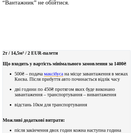
“Вантажник” не обійтися.
МАКСІБУС
від 1400₴
2т / 14,5м³ / 2 EUR-палети
Що входить у вартість мінімального замовлення за 1400₴
500₴
– подача
максібуса
на місце завантаження в межах
Києва. Після прибуття авто починається відлік часу
дві години по
450₴
протягом яких буде виконано
завантаження – транспортування – вивантаження
відстань 10км для транспортування
Можливі додаткові витрати:
після закінчення двох годин кожна наступна година