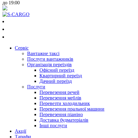
до 19:00
050-018-3223
073-018-3223
097-018-3223
Сервiс
Вантажне таксі
Послуги вантажників
Організація переїздів
Офісний переїзд
Квартирний переїзд
Дачний переїзд
Послуги
Перевезення речей
Перевезення меблів
Перевезти холодильник
Перевезення пральної машини
Перевезення піаніно
Доставка будматеріалів
Інші послуги
Акції
Тарифи