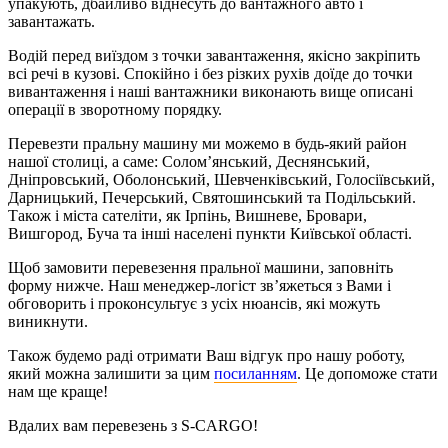
упакують, дбайливо віднесуть до вантажного авто і
завантажать.
Водій перед виїздом з точки завантаження, якісно закріпить
всі речі в кузові. Спокійно і без різких рухів доїде до точки
вивантаження і наші вантажники виконають вище описані
операції в зворотному порядку.
Перевезти пральну машину ми можемо в будь-який район
нашої столиці, а саме: Солом’янський, Деснянський,
Дніпровський, Оболонський, Шевченківський, Голосіївський,
Дарницький, Печерський, Святошинський та Подільський.
Також і міста сателіти, як Ірпінь, Вишневе, Бровари,
Вишгород, Буча та інші населені пункти Київської області.
Щоб замовити перевезення пральної машини, заповніть
форму нижче. Наш менеджер-логіст зв’яжеться з Вами і
обговорить і проконсультує з усіх нюансів, які можуть
виникнути.
Також будемо раді отримати Ваш відгук про нашу роботу,
який можна залишити за цим
посиланням
. Це допоможе стати
нам ще краще!
Вдалих вам перевезень з S-CARGO!