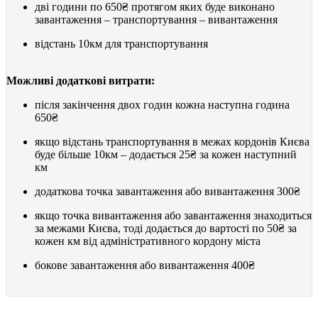
дві години по
650₴
протягом яких буде виконано
завантаження – транспортування – вивантаження
відстань 10км для транспортування
Можливі додаткові витрати:
після закінчення двох годин кожна наступна година
650₴
якщо відстань транспортування в межах кордонів Києва
буде більше 10км – додається
25₴
за кожен наступний
км
додаткова точка завантаження або вивантаження
300₴
якщо точка вивантаження або завантаження знаходиться
за межами Києва, тоді додається до вартості по
50₴
за
кожен км від адміністративного кордону міста
бокове завантаження або вивантаження
400₴
ГІДРОБОРТ