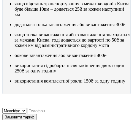
якщо відстань транспортування в межах кордонів Києва
буде більше 10км – додається
25₴
за кожен наступний
км
додаткова точка завантаження або вивантаження
300₴
якщо точка вивантаження або завантаження знаходиться
за межами Києва, тоді додається до вартості по
50₴
за
кожен км від адміністративного кордону міста
бокове завантаження або вивантаження
400₴
використання гідроборта після закінчення двох годин
250₴
за одну годину
використання комплектної рокли
150₴
за одну годину