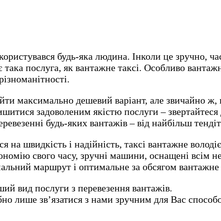
 користувався будь-яка людина. Інколи це зручно, ч
є така послуга, як вантажне таксі. Особливо вантаж
 різноманітності.
йти максимально дешевий варіант, але звичайно ж, 
ишитися задоволеним якістю послуги – звертайтеся д
ревезенні будь-яких вантажів – від найбільш тенді
я на швидкість і надійність, таксі вантажне володі
ономію свого часу, зручні машини, оснащені всім 
альний маршрут і оптимальне за обсягом вантажне 
ший вид послуги з перевезення вантажів.
но лише зв’язатися з нами зручним для Вас способо