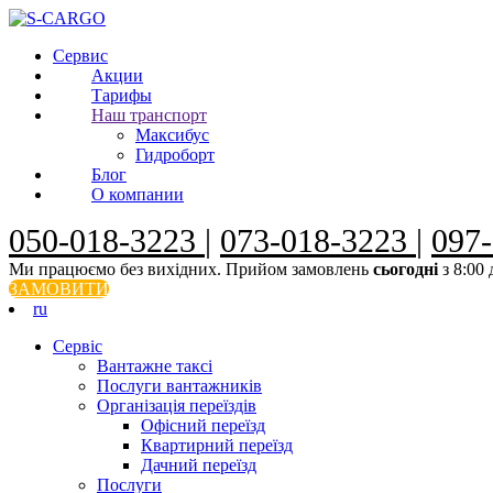
Сервис
Акции
Тарифы
Наш транспорт
Максибус
Гидроборт
Блог
О компании
050-018-3223
|
073-018-3223
|
097
Ми працюємо без вихідних. Прийом замовлень
сьогодні
з 8:00 
ЗАМОВИТИ
ru
Сервiс
Вантажне таксі
Послуги вантажників
Організація переїздів
Офісний переїзд
Квартирний переїзд
Дачний переїзд
Послуги