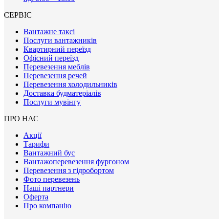
СЕРВІС
Вантажне таксі
Послуги вантажників
Квартирний переїзд
Офісний переїзд
Перевезення меблів
Перевезення речей
Перевезення холодильників
Доставка будматеріалів
Послуги мувінгу
ПРО НАС
Акції
Тарифи
Вантажний бус
Вантажоперевезення фургоном
Перевезення з гідробортом
Фото перевезень
Наші партнери
Оферта
Про компанію