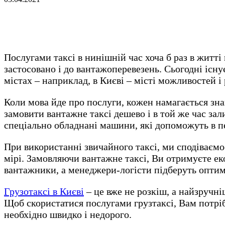
Послугами таксі в нинішній час хоча б раз в житті
застосовано і до вантажоперевезень. Сьогодні існу
містах – наприклад, в Києві – місті можливостей і
Коли мова йде про послуги, кожен намагається зна
замовити вантажне таксі дешево і в той же час зал
спеціально обладнані машини, які допоможуть в пе
При використанні звичайного таксі, ми сподіваємос
мірі. Замовляючи вантажне таксі, Ви отримуєте ек
вантажники, а менеджери-логісти підберуть оптим
Грузотаксі в Києві
– це вже не розкіш, а найзручні
Щоб скористатися послугами грузтаксі, Вам потріб
необхідно швидко і недорого.