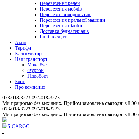
Перевезення речей
Перевезення меблів
Перевезти холодильник
Перевезення пральної машини
Перевезення піаніно
Доставка будматеріалів
Інші послуги
Акції
Тарифи
Калькулятор
Наш транспорт
Максібус
Фургон
Гідроборт
Блог
Про компанію
073-018-3223
097-018-3223
Ми працюємо без вихідних. Прийом замовлень
сьогодні
з 8:00 
073-018-3223
097-018-3223
Ми працюємо без вихідних. Прийом замовлень
сьогодні
з 8:00 
050-018-3223