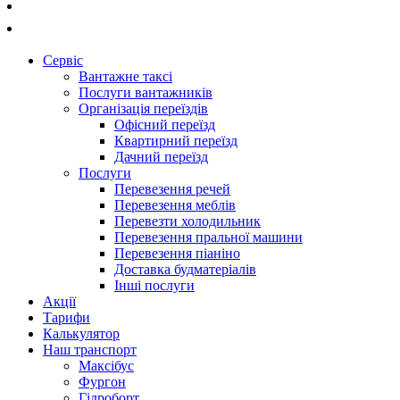
073-018-3223
097-018-3223
Сервiс
Вантажне таксі
Послуги вантажників
Організація переїздів
Офісний переїзд
Квартирний переїзд
Дачний переїзд
Послуги
Перевезення речей
Перевезення меблів
Перевезти холодильник
Перевезення пральної машини
Перевезення піаніно
Доставка будматеріалів
Інші послуги
Акції
Тарифи
Калькулятор
Наш транспорт
Максібус
Фургон
Гідроборт