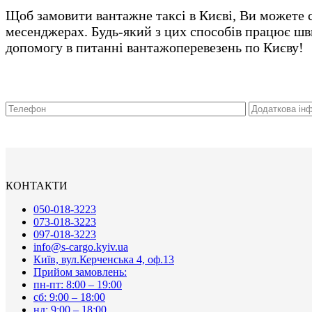
Щоб замовити вантажне таксі в Києві, Ви можете с
месенджерах. Будь-який з цих способів працює шви
допомогу в питанні вантажоперевезень по Києву!
КОНТАКТИ
050-018-3223
073-018-3223
097-018-3223
info@s-cargo.kyiv.ua
Київ, вул.Керченська 4, оф.13
Прийом замовлень:
пн-пт: 8:00 – 19:00
сб: 9:00 – 18:00
нд: 9:00 – 18:00